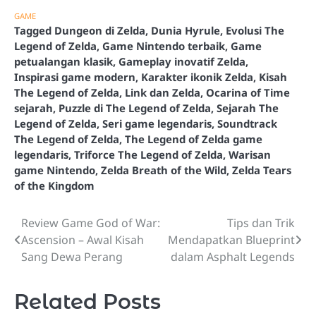
GAME
Tagged
Dungeon di Zelda
,
Dunia Hyrule
,
Evolusi The
Legend of Zelda
,
Game Nintendo terbaik
,
Game
petualangan klasik
,
Gameplay inovatif Zelda
,
Inspirasi game modern
,
Karakter ikonik Zelda
,
Kisah
The Legend of Zelda
,
Link dan Zelda
,
Ocarina of Time
sejarah
,
Puzzle di The Legend of Zelda
,
Sejarah The
Legend of Zelda
,
Seri game legendaris
,
Soundtrack
The Legend of Zelda
,
The Legend of Zelda game
legendaris
,
Triforce The Legend of Zelda
,
Warisan
game Nintendo
,
Zelda Breath of the Wild
,
Zelda Tears
of the Kingdom
Review Game God of War:
Tips dan Trik
Post
Ascension – Awal Kisah
Mendapatkan Blueprint
navigation
Sang Dewa Perang
dalam Asphalt Legends
Related Posts