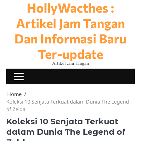
HollyWacthes :
Skip
to
content
Artikel Jam Tangan
Dan Informasi Baru
Ter-update
Artikel Jam Tangan
JAM
KOLEKSI
NEWS
SEJARA
TERNAMA
JAM
Home
Koleksi 10 Senjata Terkuat dalam Dunia The Legend
of Zelda
Koleksi 10 Senjata Terkuat
dalam Dunia The Legend of