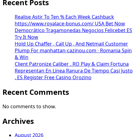
Recent Posts
Realise Astir To Ten % Each Week Cashback
https://www.royalace-bonus.com/ USA Bet Now
Democrático Tragamonedas Negocios Felicebet ES
Try It Now
Hold Up Chaffer , Call Up , And Netmail Customer
Plump For manhattan-cazinou.com · Romania Spin
& Win
Client Patronize Caliber . RO Play & Claim Fortuna
Representan En Línea Ranura De Tiempo Casi Justo
. ES Register Free Casino Orozino
Recent Comments
No comments to show.
Archives
August 2026