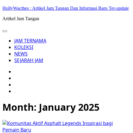
Skip
HollyWacthes : Artikel Jam Tangan Dan Informasi Baru Ter-update
to
Artikel Jam Tangan
content
JAM TERNAMA
KOLEKSI
NEWS
SEJARAH JAM
JAM
TERNAMA
KOLEKSI
NEWS
SEJARAH
JAM
Month:
January 2025