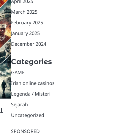
April 2025
March 2025
February 2025
January 2025
December 2024
Categories
GAME
Irish online casinos
Legenda / Misteri
Sejarah
l
Uncategorized
SPONSORED