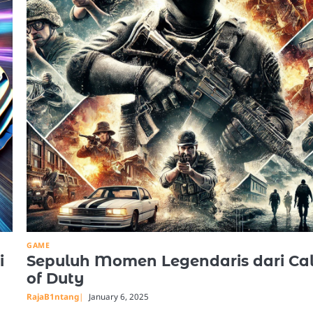
GAME
i
Sepuluh Momen Legendaris dari Cal
of Duty
RajaB1ntang
January 6, 2025