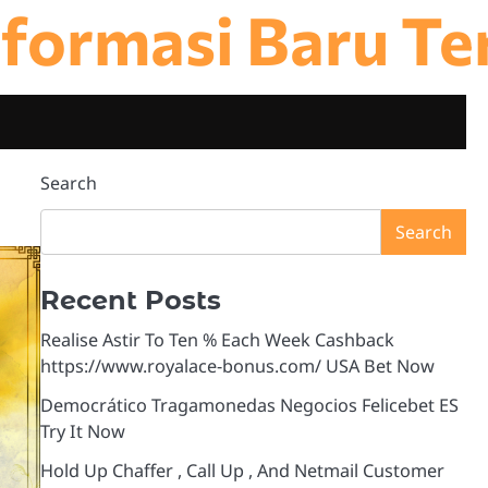
nformasi Baru T
JAM
KOLEKSI
NEWS
SEJAR
TERNAMA
JAM
Search
Search
Recent Posts
Realise Astir To Ten % Each Week Cashback
https://www.royalace-bonus.com/ USA Bet Now
Democrático Tragamonedas Negocios Felicebet ES
Try It Now
Hold Up Chaffer , Call Up , And Netmail Customer