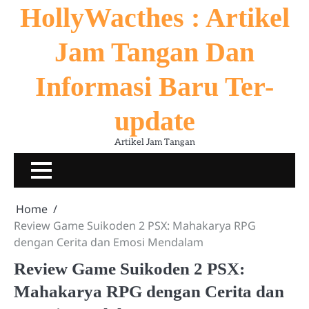
Skip
HollyWacthes : Artikel
to
content
Jam Tangan Dan
Informasi Baru Ter-
update
Artikel Jam Tangan
JAM
KOLEKSI
NEWS
SEJARA
TERNAMA
JAM
Home
Review Game Suikoden 2 PSX: Mahakarya RPG
dengan Cerita dan Emosi Mendalam
Review Game Suikoden 2 PSX:
Mahakarya RPG dengan Cerita dan