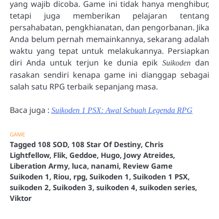
yang wajib dicoba. Game ini tidak hanya menghibur,
tetapi juga memberikan pelajaran tentang
persahabatan, pengkhianatan, dan pengorbanan. Jika
Anda belum pernah memainkannya, sekarang adalah
waktu yang tepat untuk melakukannya. Persiapkan
diri Anda untuk terjun ke dunia epik
dan
Suikoden
rasakan sendiri kenapa game ini dianggap sebagai
salah satu RPG terbaik sepanjang masa.
Baca juga :
Suikoden 1 PSX: Awal Sebuah Legenda RPG
GAME
Tagged
108 SOD
,
108 Star Of Destiny
,
Chris
Lightfellow
,
Flik
,
Geddoe
,
Hugo
,
Jowy Atreides
,
Liberation Army
,
luca
,
nanami
,
Review Game
Suikoden 1
,
Riou
,
rpg
,
Suikoden 1
,
Suikoden 1 PSX
,
suikoden 2
,
Suikoden 3
,
suikoden 4
,
suikoden series
,
Viktor