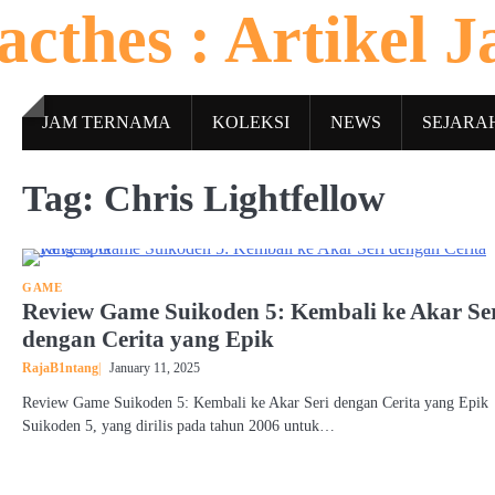
Skip
cthes : Artikel 
to
content
JAM TERNAMA
KOLEKSI
NEWS
SEJARA
Tag:
Chris Lightfellow
GAME
Review Game Suikoden 5: Kembali ke Akar Se
dengan Cerita yang Epik
RajaB1ntang
January 11, 2025
Review Game Suikoden 5: Kembali ke Akar Seri dengan Cerita yang Epik
Suikoden 5, yang dirilis pada tahun 2006 untuk…