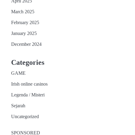
April 2025
March 2025
February 2025
January 2025
December 2024
Categories
GAME
Irish online casinos
Legenda / Misteri
Sejarah
Uncategorized
SPONSORED