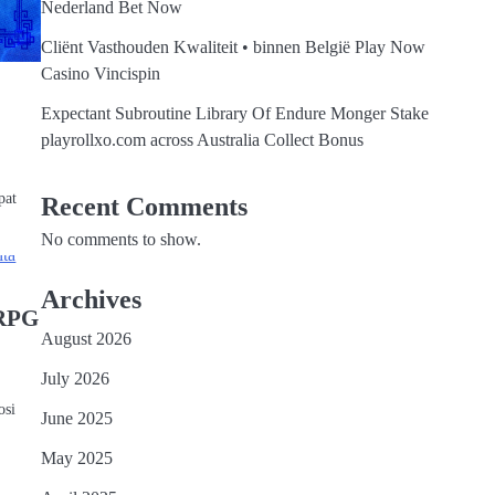
Nederland Bet Now
Cliënt Vasthouden Kwaliteit • binnen België Play Now
Casino Vincispin
Expectant Subroutine Library Of Endure Monger Stake
playrollxo.com across Australia Collect Bonus
pat
Recent Comments
No comments to show.
Archives
 RPG
August 2026
July 2026
osi
June 2025
May 2025