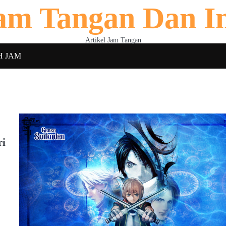
Jam Tangan Dan I
Artikel Jam Tangan
H JAM
ri