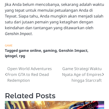
Jika Anda belum mencobanya, sekarang adalah waktu
yang tepat untuk memulai petualangan Anda di
Teyvat. Siapa tahu, Anda mungkin akan menjadi salah
satu dari jutaan pemain yang ketagihan dengan
keindahan dan tantangan yang ditawarkan oleh
Genshin Impact
.
GAME
Tagged
game online
,
gaming
,
Genshin Impact
,
iptogel
,
rpg
Open World Adventures
Game Strategi Waktu
Post
From GTA to Red Dead
Nyata Age of Empires
navigation
Redemption
hingga Starcraft
Related Posts