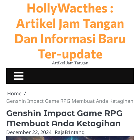
HollyWacthes :
Skip
to
content
Artikel Jam Tangan
Dan Informasi Baru
Ter-update
Artikel Jam Tangan
JAM
KOLEKSI
NEWS
SEJARA
TERNAMA
JAM
Home
Genshin Impact Game RPG Membuat Anda Ketagihan
Genshin Impact Game RPG
Membuat Anda Ketagihan
December 22, 2024
RajaB1ntang