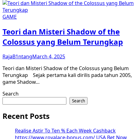
GAME
Teori dan Misteri Shadow of the
Colossus yang Belum Terungkap
RajaB1ntang
March 4, 2025
Teori dan Misteri Shadow of the Colossus yang Belum
Terungkap Sejak pertama kali dirilis pada tahun 2005,
game Shadow…
Search
Search
Recent Posts
Realise Astir To Ten % Each Week Cashback
https://www.royalace-bonus.com/ USA Bet Now