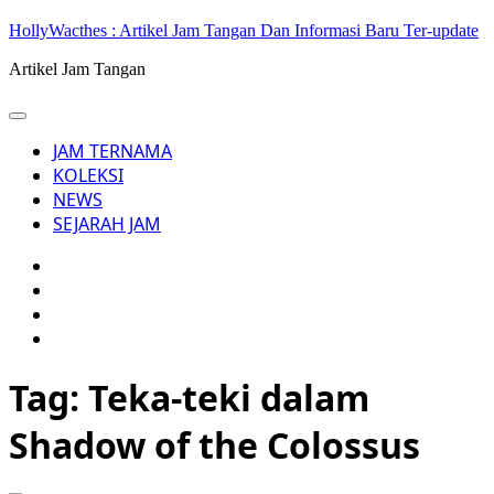
Skip
HollyWacthes : Artikel Jam Tangan Dan Informasi Baru Ter-update
to
Artikel Jam Tangan
content
JAM TERNAMA
KOLEKSI
NEWS
SEJARAH JAM
JAM
TERNAMA
KOLEKSI
NEWS
SEJARAH
JAM
Tag:
Teka-teki dalam
Shadow of the Colossus