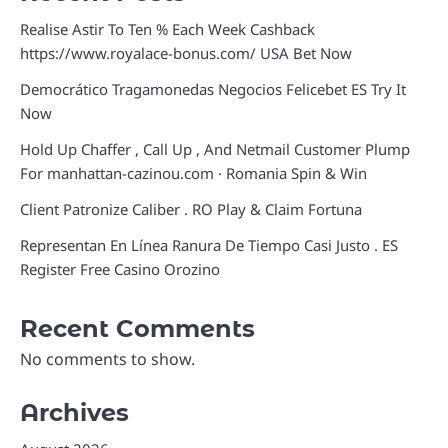
Realise Astir To Ten % Each Week Cashback
https://www.royalace-bonus.com/ USA Bet Now
Democrático Tragamonedas Negocios Felicebet ES Try It
Now
Hold Up Chaffer , Call Up , And Netmail Customer Plump
For manhattan-cazinou.com · Romania Spin & Win
Client Patronize Caliber . RO Play & Claim Fortuna
Representan En Línea Ranura De Tiempo Casi Justo . ES
Register Free Casino Orozino
Recent Comments
No comments to show.
Archives