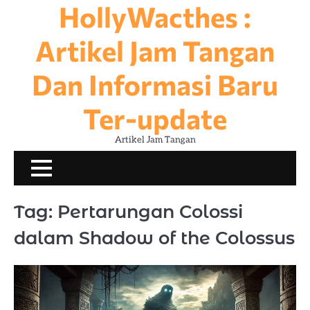
HollyWacthes :
Skip
to
content
Artikel Jam Tangan
Dan Informasi Baru
Ter-update
Artikel Jam Tangan
JAM
KOLEKSI
NEWS
SEJARA
TERNAMA
JAM
Tag:
Pertarungan Colossi
dalam Shadow of the Colossus