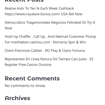
Realise Astir To Ten % Each Week Cashback
https://www.royalace-bonus.com/ USA Bet Now
Democrático Tragamonedas Negocios Felicebet ES Try It
Now
Hold Up Chaffer , Call Up , And Netmail Customer Plump
For manhattan-cazinou.com · Romania Spin & Win
Client Patronize Caliber . RO Play & Claim Fortuna
Representan En Línea Ranura De Tiempo Casi Justo . ES
Register Free Casino Orozino
Recent Comments
No comments to show.
Archives