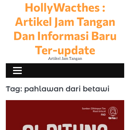
HollyWacthes :
Skip
to
content
Artikel Jam Tangan
Dan Informasi Baru
Ter-update
Artikel Jam Tangan
JAM
KOLEKSI
NEWS
SEJARA
TERNAMA
JAM
Tag:
pahlawan dari betawi