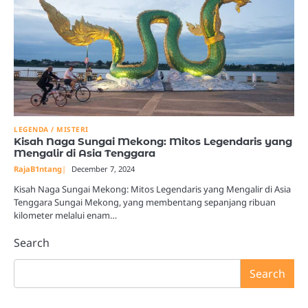
LEGENDA / MISTERI
Kisah Naga Sungai Mekong: Mitos Legendaris yang
Mengalir di Asia Tenggara
RajaB1ntang
December 7, 2024
Kisah Naga Sungai Mekong: Mitos Legendaris yang Mengalir di Asia
Tenggara Sungai Mekong, yang membentang sepanjang ribuan
kilometer melalui enam…
Search
Search