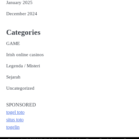
January 2025
December 2024
Categories
GAME
Irish online casinos
Legenda / Misteri
Sejarah
Uncategorized
SPONSORED
togel toto
situs toto
togelin