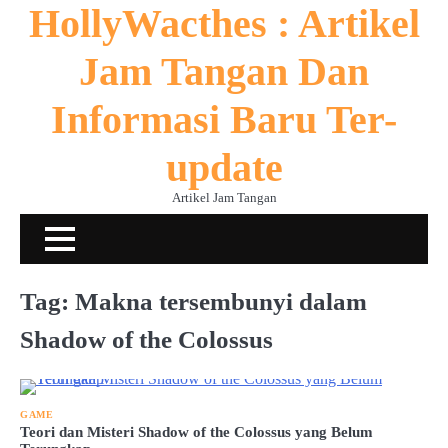
HollyWacthes : Artikel
Skip
to
Jam Tangan Dan
content
Informasi Baru Ter-
update
Artikel Jam Tangan
JAM
KOLEKSI
NEWS
SEJAR
TERNAMA
JAM
Tag:
Makna tersembunyi dalam
Shadow of the Colossus
GAME
Teori dan Misteri Shadow of the Colossus yang Belum