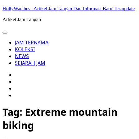
Skip
HollyWacthes : Artikel Jam Tangan Dan Informasi Baru Ter-update
to
Artikel Jam Tangan
content
JAM TERNAMA
KOLEKSI
NEWS
SEJARAH JAM
JAM
TERNAMA
KOLEKSI
NEWS
SEJARAH
JAM
Tag:
Extreme mountain
biking