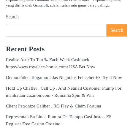
yang dirilis oleh Gameloft, adalah salah satu game balap paling…
Search
Search
Recent Posts
Realise Astir To Ten % Each Week Cashback
https://www.royalace-bonus.com/ USA Bet Now
Democrático Tragamonedas Negocios Felicebet ES Try It Now
Hold Up Chaffer , Call Up , And Netmail Customer Plump For
manhattan-cazinou.com · Romania Spin & Win
Client Patronize Caliber . RO Play & Claim Fortuna
Representan En Línea Ranura De Tiempo Casi Justo . ES
Register Free Casino Orozino